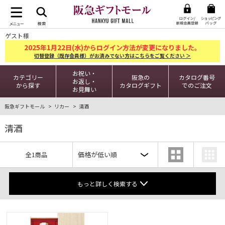
ゲスト様
2025
1
22
年
月
日(水)からログイン方法が変更になりました。
切替登録（既存会員様）がお済みでない方はこちらをご覧ください ＞
お祝い・
カテゴリー
阪急の
カタログ番号
お返し・
から探す
カタログギフト
でのご注文
お見舞い
阪急ギフトモール
リカー
清酒
清酒
全1商品
もっと詳しく検索する