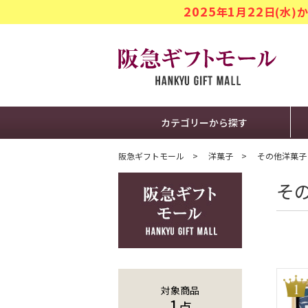
2025
1
22
年
月
日(水
阪急ギフト
カテゴリーから探す
阪急ギフトモール
洋菓子
その他洋菓子
そ
対象商品
1
点