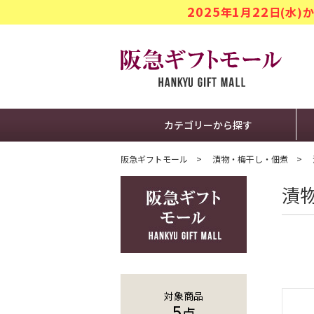
2025
1
22
年
月
日(水
阪急ギフト
カテゴリーから探す
阪急ギフトモール
漬物・梅干し・佃煮
漬
対象商品
5
点