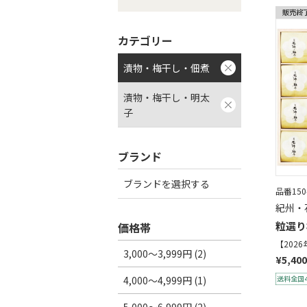
カテゴリー
漬物・梅干し・佃煮
漬物・梅干し・明太
子
ブランド
ブランドを選択する
品番150
紀州・
粒選り
価格帯
【202
3,000～3,999円 (2)
¥5,400
4,000～4,999円 (1)