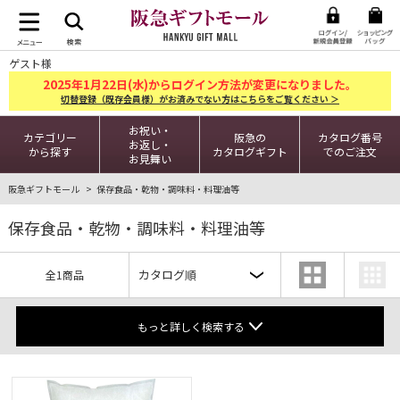
ゲスト様
2025
1
22
年
月
日(水)からログイン方法が変更になりました。
切替登録（既存会員様）がお済みでない方はこちらをご覧ください ＞
お祝い・
カテゴリー
阪急の
カタログ番号
お返し・
から探す
カタログギフト
でのご注文
お見舞い
阪急ギフトモール
保存食品・乾物・調味料・料理油等
保存食品・乾物・調味料・料理油等
全1商品
もっと詳しく検索する