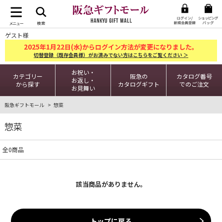
ゲスト様
2025
1
22
年
月
日(水)からログイン方法が変更になりました。
切替登録（既存会員様）がお済みでない方はこちらをご覧ください ＞
お祝い・
カテゴリー
阪急の
カタログ番号
お返し・
から探す
カタログギフト
でのご注文
お見舞い
阪急ギフトモール
惣菜
惣菜
全0商品
該当商品がありません。
トップに戻る