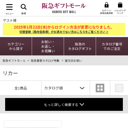
ゲスト様
2025
1
22
年
月
日(水)からログイン方法が変更になりました。
切替登録（既存会員様）がお済みでない方はこちらをご覧ください ＞
お祝い・
カテゴリー
阪急の
カタログ番号
お返し・
から探す
カタログギフト
でのご注文
お見舞い
阪急ギフトモール
阪急春夏カタログ特集
誕生日お祝い
リカー
全1商品
もっと詳しく検索する