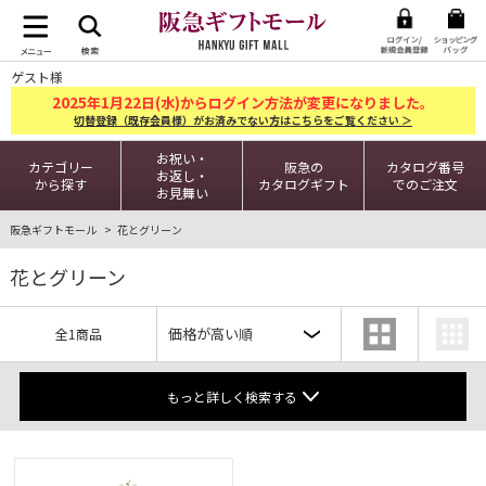
ゲスト様
2025
1
22
年
月
日(水)からログイン方法が変更になりました。
切替登録（既存会員様）がお済みでない方はこちらをご覧ください ＞
お祝い・
カテゴリー
阪急の
カタログ番号
お返し・
から探す
カタログギフト
でのご注文
お見舞い
阪急ギフトモール
花とグリーン
花とグリーン
全1商品
もっと詳しく検索する