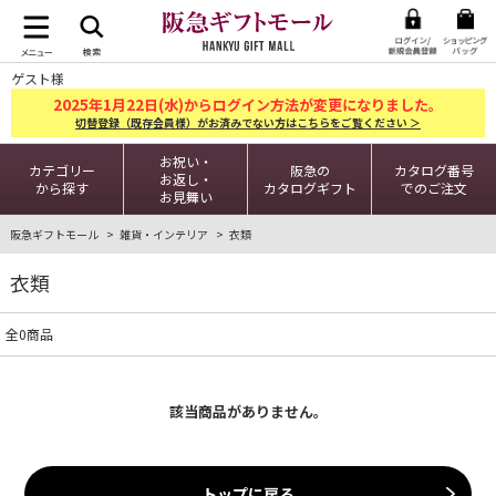
ゲスト様
2025
1
22
年
月
日(水)からログイン方法が変更になりました。
切替登録（既存会員様）がお済みでない方はこちらをご覧ください ＞
お祝い・
カテゴリー
阪急の
カタログ番号
お返し・
から探す
カタログギフト
でのご注文
お見舞い
阪急ギフトモール
雑貨・インテリア
衣類
衣類
全0商品
該当商品がありません。
トップに戻る