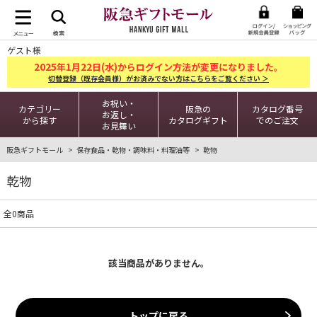
ゲスト様
2025
1
22
年
月
日(水)からログイン方法が変更になりました。
切替登録（既存会員様）がお済みでない方はこちらをご覧ください ＞
お祝い・
カテゴリー
阪急の
カタログ番号
お返し・
から探す
カタログギフト
でのご注文
お見舞い
阪急ギフトモール
保存食品・乾物・調味料・料理油等
乾物
乾物
全0商品
該当商品がありません。
トップに戻る