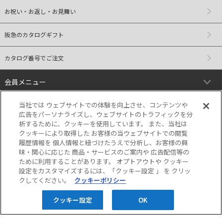
お祝い・お返し・お見舞い
阪急のカタログギフト
カタログ番号でご注文
会員メニュー
当社では ウェブサイトでの体験を向上させ、コンテンツや
ご利用ガイド
広告をパーソナライズし、ウェブサイトのトラフィックを分
析するために、クッキーを使用しています。 また、当社は
リンク
クッキーにより取得した お客様の当ウェブサイトでの閲覧
履歴情報を 個人情報と紐づけたうえで分析し、お客様の興
味・関心に応じた 商品・サービスのご案内や 広告配信等の
ために利用することがあります。 オプトアウトや クッキー
設定をカスタマイズするには、「クッキー設定 」 を クリッ
クしてください。
クッキーポリシー
クッキー設定
OK
当サイトの表示価格は個別に税込・税抜等の
記載がない場合は「税込価格」です。
Copyright © HANKYU HANSHIN DEPARTMENT STORES, INC. All Rights Reserved.