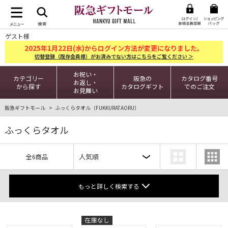
ゲスト様
2025
1
22
年
月
日(水)からログイン方法が変更になりました。
切替登録（既存会員様）がお済みでない方はこちらをご覧ください ＞
お祝い・
カテゴリー
阪急の
カタログ番号
お返し・
から探す
カタログギフト
でのご注文
お見舞い
阪急ギフトモール
ふっくらタオル（FUKKURATAORU）
ふっくらタオル
全6商品
もっと詳しく検索する