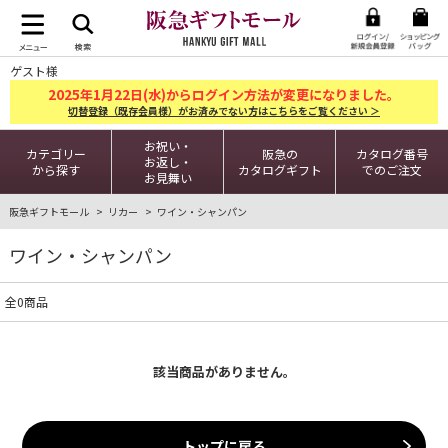
ゲスト様
2025
1
22
年
月
日(水)からログイン方法が変更になりました。
切替登録（既存会員様）がお済みでない方はこちらをご覧ください ＞
お祝い・
カテゴリー
阪急の
カタログ番号
お返し・
から探す
カタログギフト
でのご注文
お見舞い
阪急ギフトモール
リカー
ワイン・シャンパン
ワイン・シャンパン
全0商品
該当商品がありません。
トップに戻る