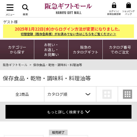
ゲスト様
2025
1
22
年
月
日(水)からログイン方法が変更になりました。
切替登録（既存会員様）がお済みでない方はこちらをご覧ください ＞
お祝い・
カテゴリー
阪急の
カタログ番号
お返し・
から探す
カタログギフト
でのご注文
お見舞い
阪急ギフトモール
保存食品・乾物・調味料・料理油等
保存食品・乾物・調味料・料理油等
全2商品
もっと詳しく検索する