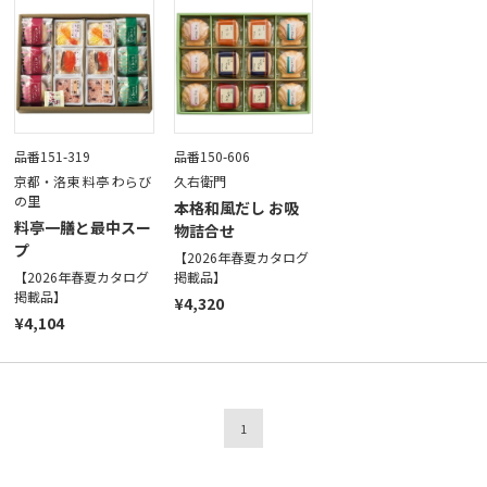
品番151-319
品番150-606
京都・洛東 料亭 わらび
久右衛門
の里
本格和風だし お吸
料亭一膳と最中スー
物詰合せ
プ
【2026年春夏カタログ
【2026年春夏カタログ
掲載品】
掲載品】
¥4,320
¥4,104
1