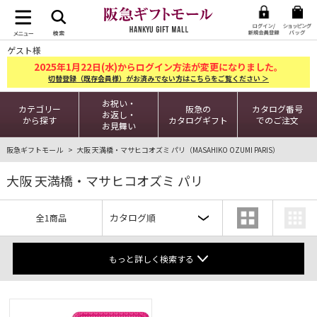
ゲスト様
2025
1
22
年
月
日(水)からログイン方法が変更になりました。
切替登録（既存会員様）がお済みでない方はこちらをご覧ください ＞
お祝い・
カテゴリー
阪急の
カタログ番号
お返し・
から探す
カタログギフト
でのご注文
お見舞い
阪急ギフトモール
大阪 天満橋・マサヒコオズミ パリ（MASAHIKO OZUMI PARIS）
大阪 天満橋・マサヒコオズミ パリ
全1商品
もっと詳しく検索する