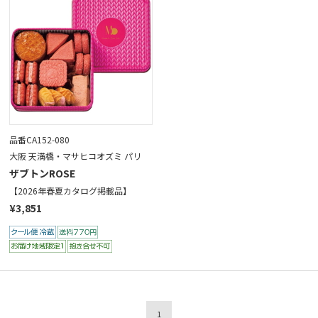
品番CA152-080
大阪 天満橋・マサヒコオズミ パリ
ザブトンROSE
【2026年春夏カタログ掲載品】
¥3,851
1