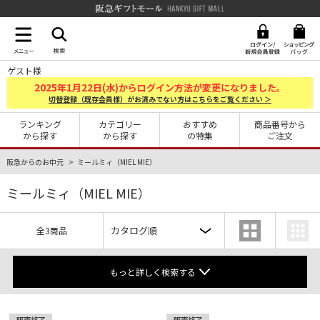
阪急ギフトモール Hankyu G
ゲスト様
2025
1
22
年
月
日(水)からログイン方法が変更になりました。
切替登録（既存会員様）がお済みでない方はこちらをご覧ください ＞
ランキング
カテゴリー
おすすめ
商品番号から
から探す
から探す
の特集
ご注文
阪急からのお中元
ミールミィ（MIEL MIE）
ミールミィ（MIEL MIE）
全3商品
もっと詳しく検索する