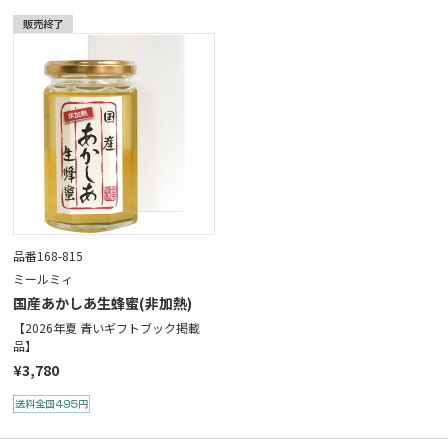
品番168-815
ミールミィ
国産あかしあ生蜂蜜(非加熱)
【2026年夏 青いギフトブック掲載
品】
¥3,780