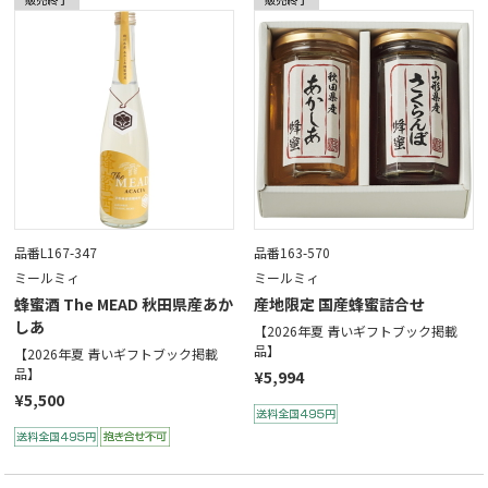
品番L167-347
品番163-570
ミールミィ
ミールミィ
蜂蜜酒 The MEAD 秋田県産あか
産地限定 国産蜂蜜詰合せ
しあ
【2026年夏 青いギフトブック掲載
品】
【2026年夏 青いギフトブック掲載
品】
¥5,994
¥5,500