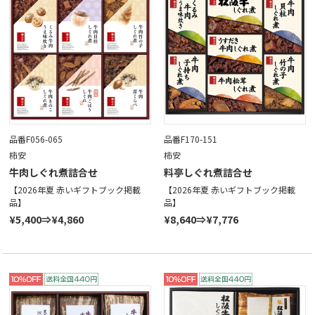
品番F056-065
品番F170-151
柿安
柿安
牛肉しぐれ煮詰合せ
料亭しぐれ煮詰合せ
【2026年夏 赤いギフトブック掲載
【2026年夏 赤いギフトブック掲載
品】
品】
¥5,400⇒¥4,860
¥8,640⇒¥7,776