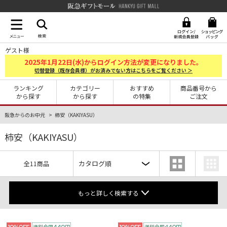
阪急ギフトモール Hankyu G
ゲスト様
2025
1
22
年
月
日(水)からログイン方法が変更になりました。
切替登録（既存会員様）がお済みでない方はこちらをご覧ください ＞
ランキング
カテゴリー
おすすめ
商品番号から
から探す
から探す
の特集
ご注文
阪急からのお中元
柿安（KAKIYASU）
柿安（KAKIYASU）
全11商品
もっと詳しく検索する