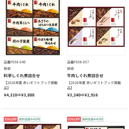
品番F056-049
品番F056-057
柿安
柿安
料亭しぐれ煮詰合せ
牛肉しぐれ煮詰合せ
【2026年夏 赤いギフトブック掲載
【2026年夏 赤いギフトブック掲載
品】
品】
¥4,320⇒¥3,888
¥3,240⇒¥2,916