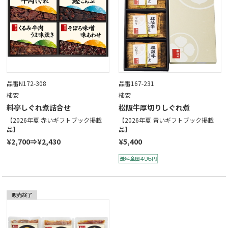
品番N172-308
品番167-231
柿安
柿安
料亭しぐれ煮詰合せ
松阪牛厚切りしぐれ煮
【2026年夏 赤いギフトブック掲載
【2026年夏 青いギフトブック掲載
品】
品】
¥2,700⇒¥2,430
¥5,400