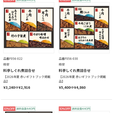
品番F056-022
品番F056-030
柿安
柿安
料亭しぐれ煮詰合せ
料亭しぐれ煮詰合せ
【2026年夏 赤いギフトブック掲載
【2026年夏 赤いギフトブック掲載
品】
品】
¥3,240⇒¥2,916
¥5,400⇒¥4,860