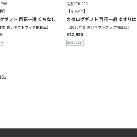
-796
品番176-800
他】
【その他】
グギフト 百花一選 くちなし
カタログギフト 百花一選 ゆずりは
6年夏 青いギフトブック掲載品】
【2026年夏 青いギフトブック掲載品】
90
¥22,990
商品