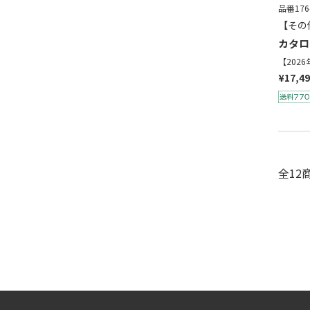
品番176
【その
カタロ
【202
¥17,4
全12