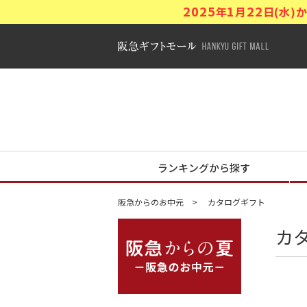
2025
1
22
年
月
日(水
阪急ギフトモ
阪急からの夏
ランキングから探す
阪急からのお中元
カタログギフト
カ