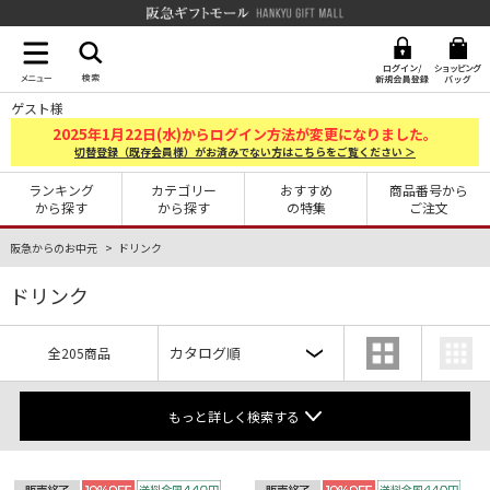
阪急ギフトモール Hankyu G
ゲスト様
2025
1
22
年
月
日(水)からログイン方法が変更になりました。
切替登録（既存会員様）がお済みでない方はこちらをご覧ください ＞
ランキング
カテゴリー
おすすめ
商品番号から
から探す
から探す
の特集
ご注文
阪急からのお中元
ドリンク
ドリンク
全205商品
もっと詳しく検索する