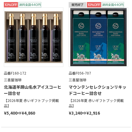
品番F160-172
品番F056-707
三喜屋珈琲
三喜屋珈琲
北海道羊蹄山名水アイスコーヒ
マウンテンセレクションリキッ
ー詰合せ
ドコーヒー詰合せ
【2026年夏 赤いギフトブック掲載
【2026年夏 赤いギフトブック掲載
品】
品】
¥5,400⇒¥4,860
¥3,240⇒¥2,916