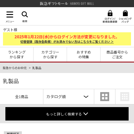
阪急ギフトモール Hankyu G
ゲスト様
2025
1
22
年
月
日(水)からログイン方法が変更になりました。
切替登録（既存会員様）がお済みでない方はこちらをご覧ください ＞
ランキング
カテゴリー
おすすめ
商品番号から
から探す
から探す
の特集
ご注文
阪急からのお中元
乳製品
乳製品
全1商品
もっと詳しく検索する