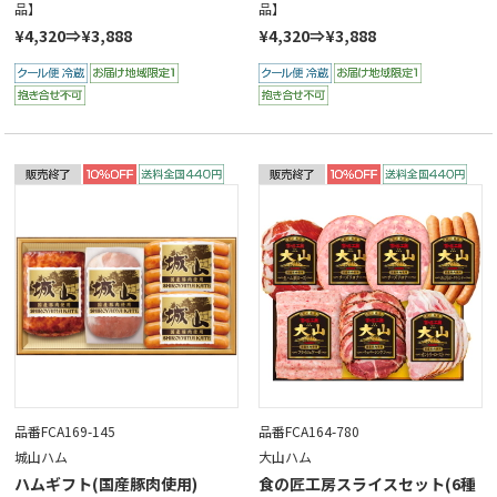
品】
品】
¥4,320⇒¥3,888
¥4,320⇒¥3,888
品番FCA169-145
品番FCA164-780
城山ハム
大山ハム
ハムギフト(国産豚肉使用)
食の匠工房スライスセット(6種