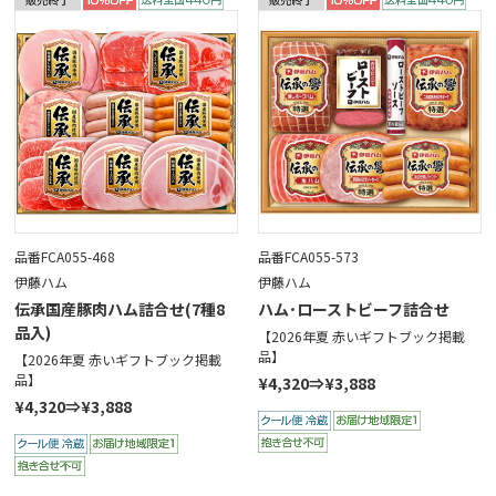
品番FCA055-468
品番FCA055-573
伊藤ハム
伊藤ハム
伝承国産豚肉ハム詰合せ(7種8
ハム･ローストビーフ詰合せ
品入)
【2026年夏 赤いギフトブック掲載
品】
【2026年夏 赤いギフトブック掲載
品】
¥4,320⇒¥3,888
¥4,320⇒¥3,888