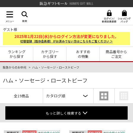
阪急ギフトモール Hankyu G
ゲスト様
2025
1
22
年
月
日(水)からログイン方法が変更になりました。
切替登録（既存会員様）がお済みでない方はこちらをご覧ください ＞
ランキング
カテゴリー
おすすめ
商品番号から
から探す
から探す
の特集
ご注文
阪急からのお中元
ハム・ソーセージ・ローストビーフ
ハム・ソーセージ・ローストビーフ
全19商品
もっと詳しく検索する