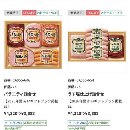
品番FCA055-646
品番FCA055-654
伊藤ハム
伊藤ハム
バラエティ詰合せ
うす塩仕上げ詰合せ
【2026年夏 赤いギフトブック掲載
【2026年夏 赤いギフトブック掲載
品】
品】
¥4,320⇒¥3,888
¥4,320⇒¥3,888