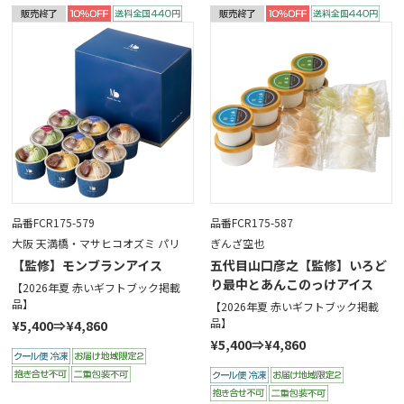
品番FCR175-579
品番FCR175-587
大阪 天満橋・マサヒコオズミ パリ
ぎんざ空也
【監修】モンブランアイス
五代目山口彦之【監修】いろど
り最中とあんこのっけアイス
【2026年夏 赤いギフトブック掲載
品】
【2026年夏 赤いギフトブック掲載
品】
¥5,400⇒¥4,860
¥5,400⇒¥4,860