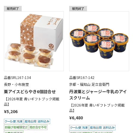
品番SRL167-134
品番SR167-142
長野・小布施堂
京都・福知山 足立音衛門
栗アイスどらやき6個詰合せ
丹波栗とジャージー牛乳のアイ
スクリーム
【2026年夏 青いギフトブック掲載
品】
【2026年夏 青いギフトブック掲載
品】
¥5,206
¥6,480