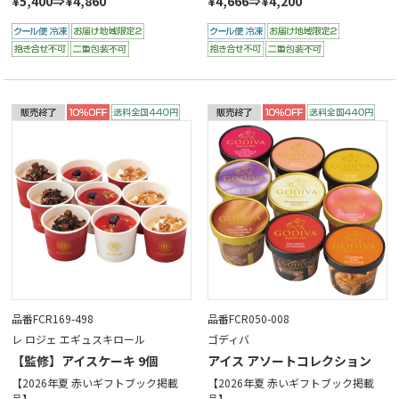
¥5,400⇒¥4,860
¥4,666⇒¥4,200
品番FCR169-498
品番FCR050-008
レ ロジェ エギュスキロール
ゴディバ
【監修】アイスケーキ 9個
アイス アソートコレクション
【2026年夏 赤いギフトブック掲載
【2026年夏 赤いギフトブック掲載
品】
品】