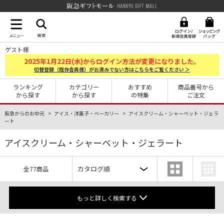
阪急ギフトモール Hankyu G
ゲスト様
2025
1
22
年
月
日(水)からログイン方法が変更になりました。
切替登録（既存会員様）がお済みでない方はこちらをご覧ください ＞
ランキング
カテゴリー
おすすめ
商品番号から
から探す
から探す
の特集
ご注文
阪急からのお中元
アイス・洋菓子・ベーカリー
アイスクリーム・シャーベット・ジェラ
ート
アイスクリーム・シャーベット・ジェラート
全77商品
もっと詳しく検索する