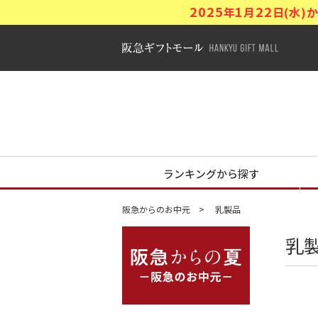
2025
1
22
年
月
日(水
阪急ギフトモ
阪急からの夏
ランキングから探す
阪急からのお中元
乳製品
乳