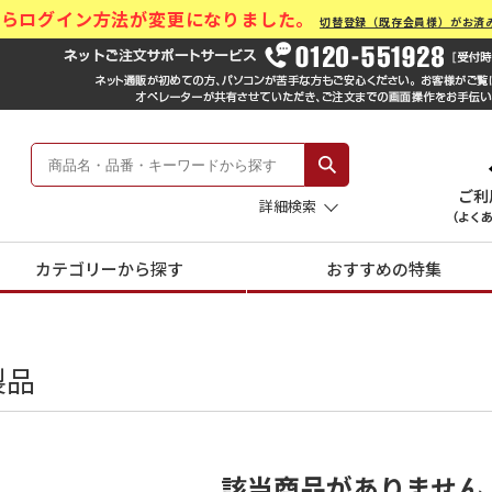
)からログイン方法が変更になりました。
切替登録（既存会員様）がお済
ール Hankyu Gift Mall
 -阪急のお中元-
詳細検索
カテゴリーから探す
おすすめの特集
製品
該当商品がありません