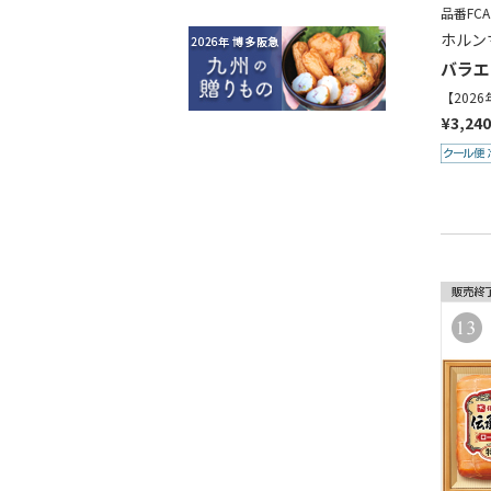
品番FCA1
ホルン
バラエ
【202
¥3,24