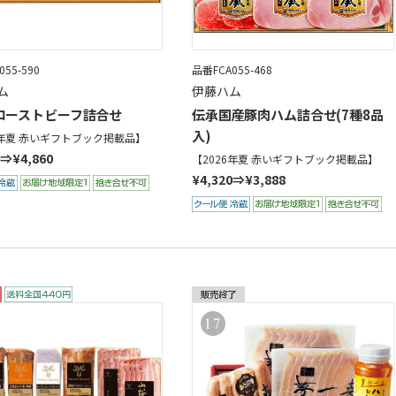
55-590
品番FCA055-468
ム
伊藤ハム
ローストビーフ詰合せ
伝承国産豚肉ハム詰合せ(7種8品
入)
6年夏 赤いギフトブック掲載品】
0⇒¥4,860
【2026年夏 赤いギフトブック掲載品】
¥4,320⇒¥3,888