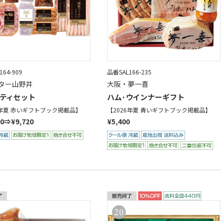
64-909
品番SAL166-235
ター山野井
大阪・夢一喜
ティセット
ハム･ウインナーギフト
6年夏 赤いギフトブック掲載品】
【2026年夏 青いギフトブック掲載品】
00⇒¥9,720
¥5,400