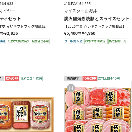
64-933
品番FCA164-895
マイヤー
マイスター山野井
ティセット
炭火釜焼き焼豚とスライスセット
6年夏 赤いギフトブック掲載品】
【2026年夏 赤いギフトブック掲載品】
0⇒¥2,916
¥5,400⇒¥4,860