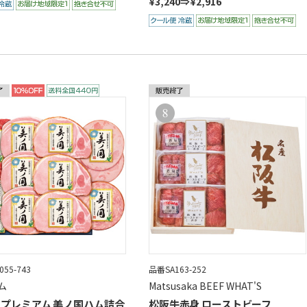
¥3,240⇒¥2,916
55-743
品番SA163-252
ム
Matsusaka BEEF WHAT'S
 プレミアム 美ノ国ハム詰合
松阪牛赤身 ローストビーフ