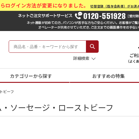
)からログイン方法が変更になりました。
切替登録（既存会員様）がお済
ール Hankyu Gift Mall
 -阪急のお中元-
詳細検索
カテゴリーから探す
おすすめの特集
トビーフ
ム・ソーセージ・ローストビーフ