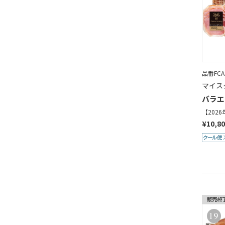
品番FCA1
マイス
バラエ
【202
¥10,8