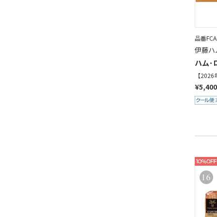
品番FCA0
伊藤ハ
ハム･
【202
¥5,40