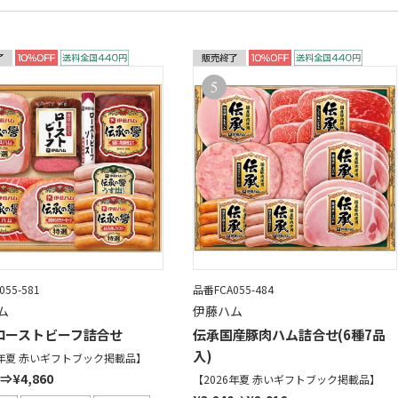
55-581
品番FCA055-484
ム
伊藤ハム
ローストビーフ詰合せ
伝承国産豚肉ハム詰合せ(6種7品
入)
6年夏 赤いギフトブック掲載品】
0⇒¥4,860
【2026年夏 赤いギフトブック掲載品】