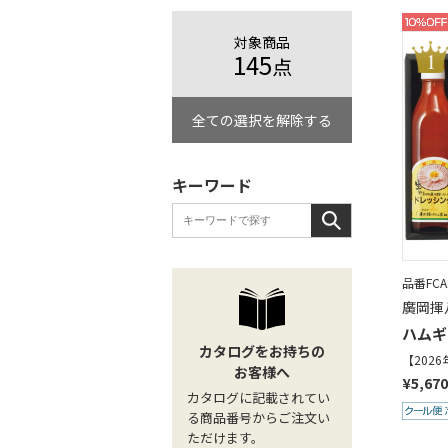
対象商品
145
点
全ての選択を解除する
キーワード
品番FCA1
廣岡揮
ハムギ
カタログをお持ちの
【202
お客様へ
¥5,67
カタログに記載されてい
る商品番号からご注文い
ただけます。