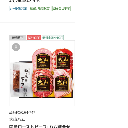
¥3,240⇒¥2,916
品番FCA164-747
大山ハム
国産ローストビーフ･ハム詰合せ