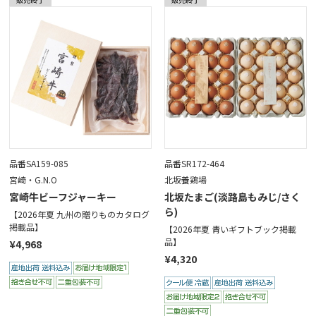
品番SA159-085
品番SR172-464
宮崎・G.N.O
北坂養鶏場
宮崎牛ビーフジャーキー
北坂たまご(淡路島もみじ/さく
ら)
【2026年夏 九州の贈りものカタログ
掲載品】
【2026年夏 青いギフトブック掲載
品】
¥4,968
¥4,320