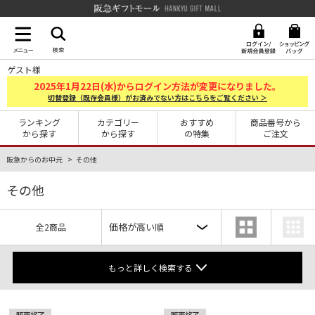
阪急ギフトモール Hankyu G
ゲスト様
2025
1
22
年
月
日(水)からログイン方法が変更になりました。
切替登録（既存会員様）がお済みでない方はこちらをご覧ください ＞
ランキング
カテゴリー
おすすめ
商品番号から
から探す
から探す
の特集
ご注文
阪急からのお中元
その他
その他
全2商品
もっと詳しく検索する