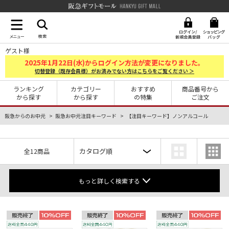
阪急ギフトモール Hankyu G
ゲスト様
2025
1
22
年
月
日(水)からログイン方法が変更になりました。
切替登録（既存会員様）がお済みでない方はこちらをご覧ください ＞
ランキング
カテゴリー
おすすめ
商品番号から
から探す
から探す
の特集
ご注文
阪急からのお中元
阪急お中元注目キーワード
【注目キーワード】ノンアルコール
全12商品
もっと詳しく検索する