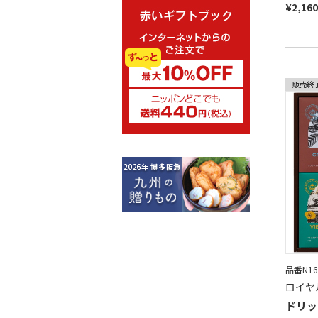
¥2,16
品番N16
ロイヤ
ドリッ