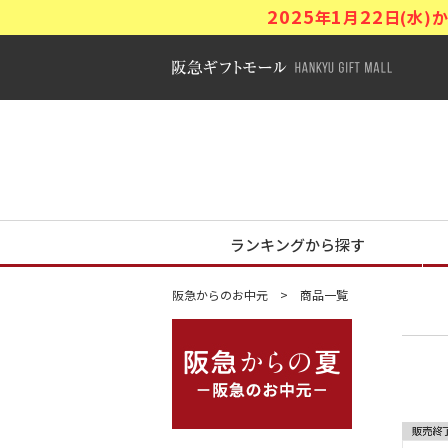
2025
1
22
年
月
日(水
阪急ギフトモ
阪急からの夏
ランキングから探す
阪急からのお中元
商品一覧