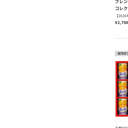
ブレン
コレク
【202
¥2,70
品番N05