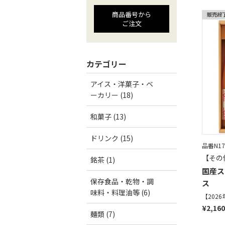
商品番号から
ご注文
カテゴリー
アイス・洋菓子・ベ
ーカリー (18)
和菓子 (13)
ドリンク (15)
品番N17
【その
銘茶 (1)
国産ス
保存食品・乾物・調
ス
味料・料理油等 (6)
【202
¥2,16
麺類 (7)