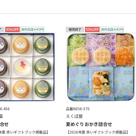
6-456
品番N056-570
富
えくぼ屋
合せ
夏めぐり おかき詰合せ
6年夏 赤いギフトブック掲載品】
【2026年夏 赤いギフトブック掲載品】