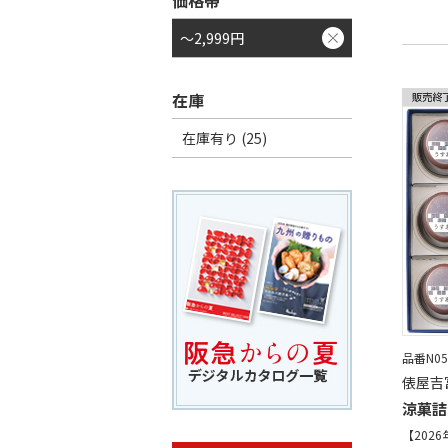
価格帯
～2,999円
在庫
在庫有り (25)
品番N05
俵屋吉
涼菓詰
【202