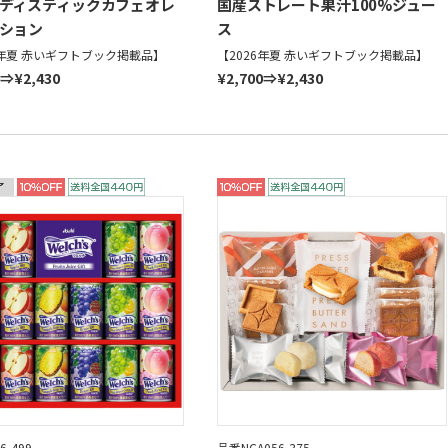
ディスティックカフェオレ
国産ストレート果汁100%ジュー
ション
ス
6年夏 赤いギフトブック掲載品】
【2026年夏 赤いギフトブック掲載品】
0⇒¥2,430
¥2,700⇒¥2,430
6-499
品番NCA056-375