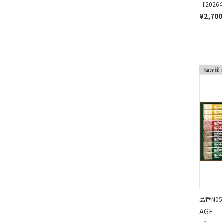
【202
¥2,70
品番N05
AGF