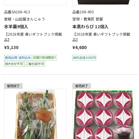
品番SA166-413
品番166-405
愛媛・山田屋まんじゅう
宝塚・寶菓匠 菅屋
水羊羹9個入
本黒わらび 12個入
【2026年夏 青いギフトブック掲載
【2026年夏 青いギフトブック掲載
品】
品】
¥5,130
¥4,680