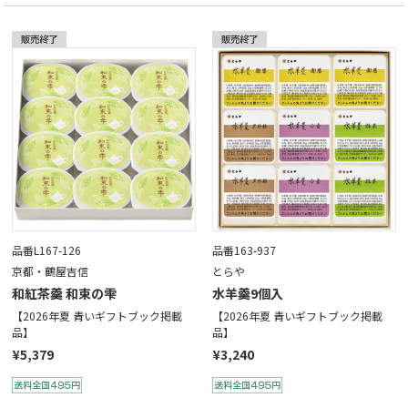
品番L167-126
品番163-937
京都・鶴屋吉信
とらや
和紅茶羹 和束の雫
水羊羹9個入
【2026年夏 青いギフトブック掲載
【2026年夏 青いギフトブック掲載
品】
品】
¥5,379
¥3,240