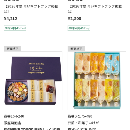
【2026年夏 青いギフトブック掲載
【2026年夏 青いギフトブック掲載
品】
品】
¥4,212
¥2,808
品番164-240
品番SR175-480
銀座菊廼舎
京都・和菓子いけだ
登録商標 冨貴寄 星涼し･くず餅
京のくずあそび