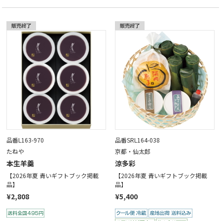
品番L163-970
品番SRL164-038
たねや
京都・仙太郎
本生羊羹
涼多彩
【2026年夏 青いギフトブック掲載
【2026年夏 青いギフトブック掲載
品】
品】
¥2,808
¥5,400