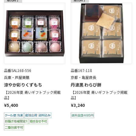
品番SAL168-556
品番167-118
兵庫・芦屋樂膳
京都・亀屋良長
涼やか彩りくずもち
丹波黒 わらび餅
【2026年夏 青いギフトブック掲載
【2026年夏 青いギフトブック掲載
品】
品】
¥5,400
¥3,240