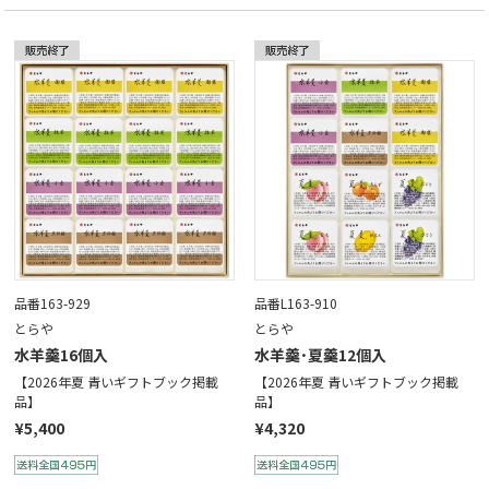
品番163-929
品番L163-910
とらや
とらや
水羊羹16個入
水羊羹･夏羹12個入
【2026年夏 青いギフトブック掲載
【2026年夏 青いギフトブック掲載
品】
品】
¥5,400
¥4,320