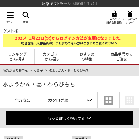
阪急ギフトモール Hankyu G
ゲスト様
2025
1
22
年
月
日(水)からログイン方法が変更になりました。
切替登録（既存会員様）がお済みでない方はこちらをご覧ください ＞
ランキング
カテゴリー
おすすめ
商品番号から
から探す
から探す
の特集
ご注文
阪急からのお中元
和菓子
水ようかん・葛・わらびもち
水ようかん・葛・わらびもち
全29商品
もっと詳しく検索する