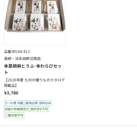
品番SR166-812
長崎・法本胡麻豆腐店
本葛胡麻とうふ･本わらびセッ
ト
【2026年夏 九州の贈りものカタログ
掲載品】
¥3,780