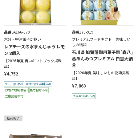
品番SA166-570
品番175-919
大分・中津菓子かねい
プレミアムフードギフト 美味しい
もの物語
レアチーズの水まんじゅう レモ
石川県 加賀藩御用菓子司｢森八｣
ン 8個入
葛あんみつプレミアム 白雪大納
【2026年夏 青いギフトブック掲載
言
品】
【2026年夏 美味しいもの物語掲載
¥4,752
品】
¥7,863