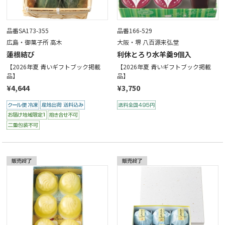
品番SA173-355
品番166-529
広島・御菓子所 高木
大阪・堺 八百源来弘堂
蓮根結び
利休とろり水羊羹9個入
【2026年夏 青いギフトブック掲載
【2026年夏 青いギフトブック掲載
品】
品】
¥4,644
¥3,750